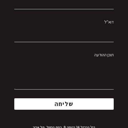
דוא"ל
תוכן ההודעה
שליחה
רח' הברזל 34 כניסה B, רמת החייל, תל אביב