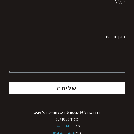
דוא"ל
תוכן ההודעה
שליחה
רח' הברזל 34 כניסה B, רמת החייל, תל אביב
מיקוד 6971050
טל'
03-6181466
נייד
054-4530484