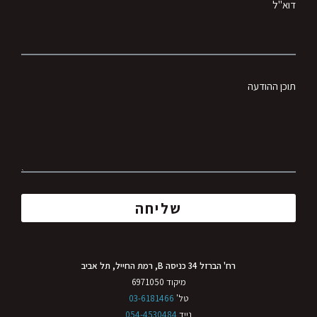
דוא"ל
תוכן ההודעה
שליחה
רח' הברזל 34 כניסה B, רמת החייל, תל אביב
מיקוד 6971050
טל'
03-6181466
נייד
054-4530484