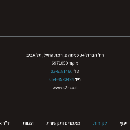
רח' הברזל 34 כניסה B, רמת החייל, תל אביב
מיקוד 6971050
טל'
03-6181466
נייד
054-4530484
www.s2r.co.il
ייעוץ
לקוחות
מאמרים ותקשורת
הצוות
ד"ר אי